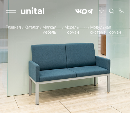
Главная
Каталог
Мягкая
Модель
Модульная
мебель
Норман
система Норман