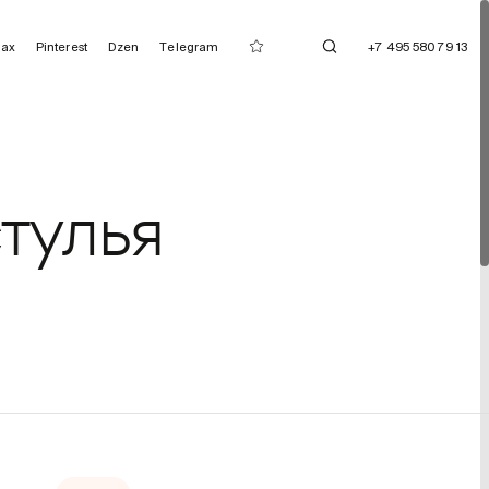
ax
Pinterest
Dzen
Telegram
+7 495 580 79 13
тулья