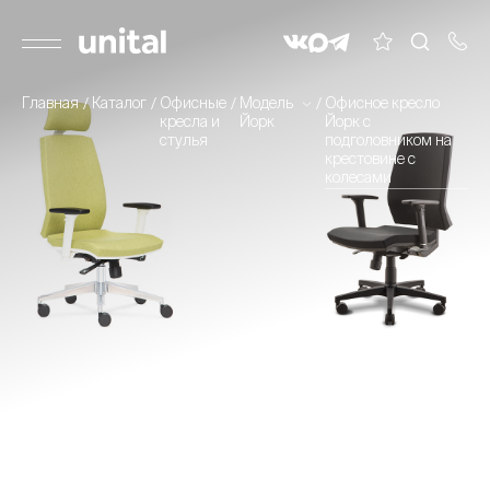
Главная
Каталог
Офисные
Модель
Офисное кресло
кресла и
Йорк
Йорк с
стулья
подголовником на
крестовине с
колесами