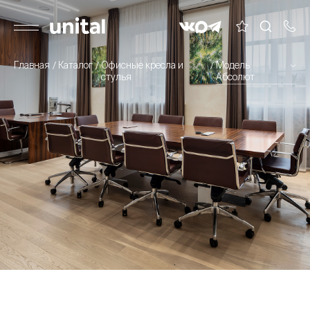
Главная
Каталог
Офисные кресла и
Модель
стулья
Абсолют