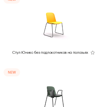
Стул Юникс без подлокотников на полозьях
NEW