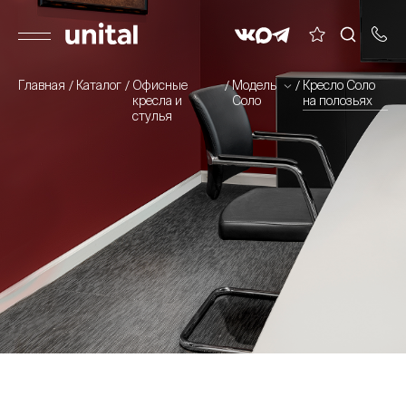
Главная
Каталог
Офисные
Модель
Кресло Соло
кресла и
Соло
на полозьях
стулья