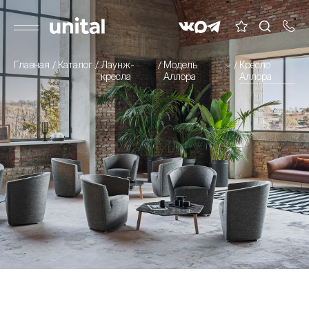
Главная
Каталог
Лаунж-
Модель
Кресло
кресла
Аллора
Аллора