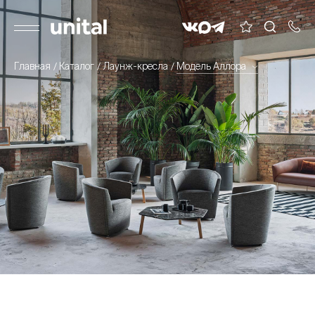
Главная
Каталог
Лаунж-кресла
Модель Аллора