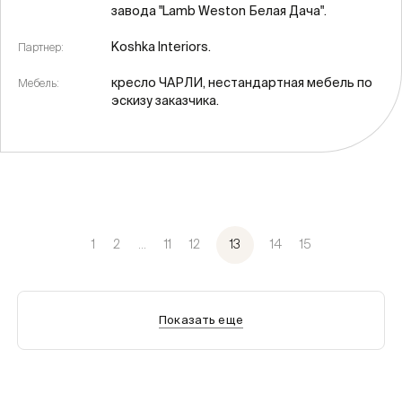
завода "Lamb Weston Белая Дача".
Koshka Interiors.
Партнер:
кресло ЧАРЛИ, нестандартная мебель по
Мебель:
эскизу заказчика.
1
2
...
11
12
13
14
15
Показать еще